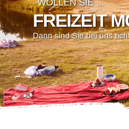
WOLLEN SIE ...
FREIZEIT 
D
a
n
n
s
i
n
d
S
i
e
b
e
i
u
n
s
r
i
c
h