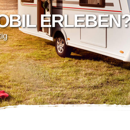
MOBIL ERLEBEN
t
i
g