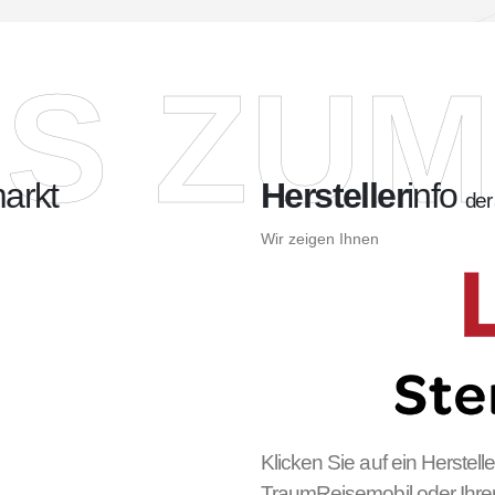
OS ZU
arkt
Hersteller
info
der
Wir zeigen Ihnen
Klicken Sie auf ein Herstell
Traum
Reisemobil
oder Ihr