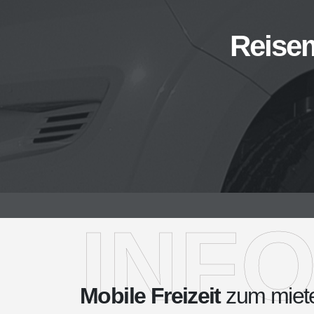
Reise
INF
Mobile Freizeit
zum miet